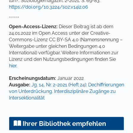
tun?, Soziologiemagazin, 2-2021, S. 69-83.
https://doi.org/10.3224/soz.v14i2.06
-----
Open-Access-Lizenz:
Dieser Beitrag ist ab dem
24.01.2022 im Open Access unter der Creative-
Commons-Lizenz CC BY-SA 4.0 (Namensnennung –
Weitergabe unter gleichen Bedingungen 4.0
International) verfügbar. Weitere Informationen zur
Lizenz und den Nutzungsbedingungen finden Sie
hier
.
Artikel-Details
Erscheinungsdatum:
Januar 2022
Ausgabe:
Jg. 14, Nr. 2-2021 (Heft 24): Dechiffrierungen
von Unterdrückung. Interdisziplinäre Zugänge zu
Intersektionalität
Ihrer Bibliothek empfehlen