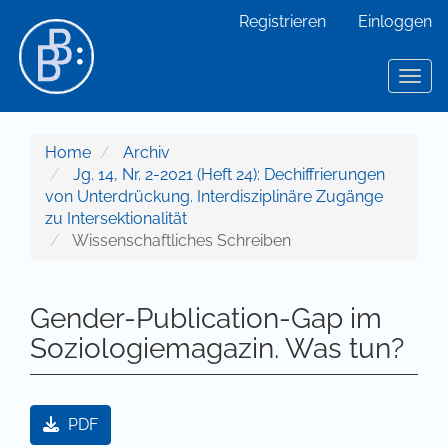
Hauptnavigation
Registrieren
Einloggen
Hauptinhalt
Sidebar
Toggl
Home
Archiv
Jg. 14, Nr. 2-2021 (Heft 24): Dechiffrierungen
von Unterdrückung. Interdisziplinäre Zugänge
zu Intersektionalität
Wissenschaftliches Schreiben
Gender-Publication-Gap im
Soziologiemagazin. Was tun?
Artikel-Sidebar
PDF