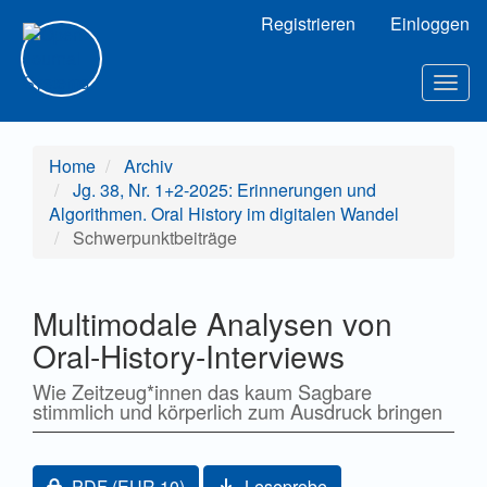
Hauptnavigation
Registrieren
Einloggen
Hauptinhalt
Sidebar
Toggl
Home
Archiv
Jg. 38, Nr. 1+2-2025: Erinnerungen und
Algorithmen. Oral History im digitalen Wandel
Schwerpunktbeiträge
Multimodale Analysen von
Oral-History-Interviews
Wie Zeitzeug*innen das kaum Sagbare
stimmlich und körperlich zum Ausdruck bringen
Artikel-Sidebar
Zugang für Abonnent/innen oder durch Zahlung einer
PDF
(EUR 10)
Leseprobe