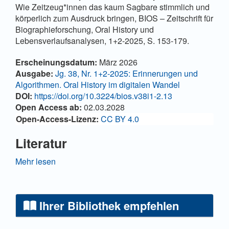
Wie Zeitzeug*innen das kaum Sagbare stimmlich und
körperlich zum Ausdruck bringen, BIOS – Zeitschrift für
Biographieforschung, Oral History und
Lebensverlaufsanalysen, 1+2-2025, S. 153-179.
Artikel-Details
Erscheinungsdatum:
März 2026
Ausgabe:
Jg. 38, Nr. 1+2-2025: Erinnerungen und
Algorithmen. Oral History im digitalen Wandel
DOI:
https://doi.org/10.3224/bios.v38i1-2.13
Open Access ab:
02.03.2028
Open-Access-Lizenz:
CC BY 4.0
Literatur
Apel, Linde, Almut Leh und Cord Pagenstecher (2022):
Mehr lesen
Oral History im digitalen Wandel. Interviews als
Forschungsdaten, in: Linde Apel (Hg.): Erinnern,
erzählen, Geschichte schreiben. Oral History im 21.
Ihrer Bibliothek empfehlen
Jahrhundert, Forum Zeitgeschichte, Bd. 29, Berlin:
Metropol, 193-222.
https://doi.org/10.5771/9783748959342