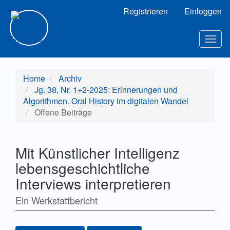
Hauptnavigation
Registrieren
Einloggen
Hauptinhalt
Sidebar
Togg
navig
Home
Archiv
Jg. 38, Nr. 1+2-2025: Erinnerungen und
Algorithmen. Oral History im digitalen Wandel
Offene Beiträge
Mit Künstlicher Intelligenz
lebensgeschichtliche
Interviews interpretieren
Ein Werkstattbericht
Artikel-