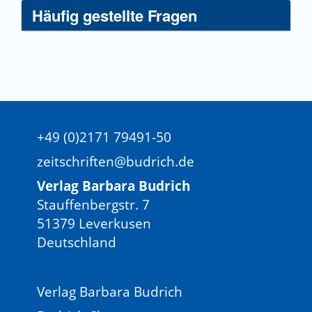
(1985): „Wir kriegen jetzt andere Zeiten.“ Auf der
Häufig gestellte Fragen
Suche nach der Erfahrung des Volkes in
nachfaschistischen Ländern, Lebensgeschichte und
Sozialkultur im Ruhrgebiet 1930-1945, Bd. 3, Berlin,
Bonn: Verlag J.H.W. Dietz.
Reichertz, Jo (2013): Gemeinsam interpretieren. Die
Gruppeninterpretation als kommunikativer Prozess,
Qualitative Sozialforschung, Wiesbaden: Springer VS.
+49 (0)2171 79491-50
zeitschriften@budrich.de
Verlag Barbara Budrich
Stauffenbergstr. 7
51379 Leverkusen
Deutschland
Verlag Barbara Budrich