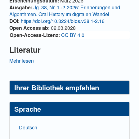
Artikel-
Erscheinungsdatum:
März 2026
Details
Ausgabe:
Jg. 38, Nr. 1+2-2025: Erinnerungen und
Algorithmen. Oral History im digitalen Wandel
DOI:
https://doi.org/10.3224/bios.v38i1-2.16
Open Access ab:
02.03.2028
Open-Access-Lizenz:
CC BY 4.0
Literatur
Arp, Agnès (2024): Gedächtnisspuren. Oral-History-
Mehr lesen
Interpretationswerkstatt – Einführung, in: Agnès Arp,
Christiane Kuller und Bernhard Strauß (Hg.): „Wie
erinnern und vergessen wir?“ Psychologische,
Ihrer Bibliothek empfehlen
neurophilosophische und geschichtswissenschaftliche
Zugänge, Konferenzschrift, 2022 Erfurt, Gießen:
Psychosozial-Verlag, 71-79.
Sprache
https://doi.org/10.30820/9783837962468-71
Kamath, Uday, Kevin Keenan, Garret Somers und
Sarah Sorenson (2024): Large Language Models: A
Deutsch
Deep Dive. Bridging Theory and Practice, Cham: