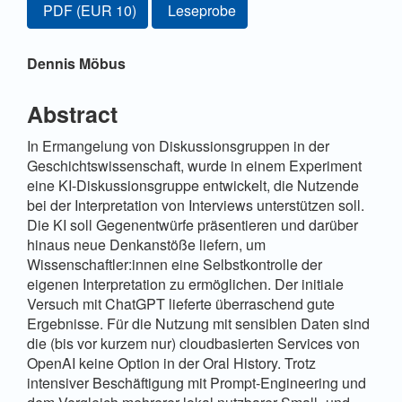
Zugang für Abonnent/innen oder durch Zahlung einer G
PDF
(EUR 10)
Leseprobe
Sidebar
Hauptsächlicher
Dennis Möbus
Artikelinhalt
Abstract
In Ermangelung von Diskussionsgruppen in der
Geschichtswissenschaft, wurde in einem Experiment
eine KI-Diskussionsgruppe entwickelt, die Nutzende
bei der Interpretation von Interviews unterstützen soll.
Die KI soll Gegenentwürfe präsentieren und darüber
hinaus neue Denkanstöße liefern, um
Wissenschaftler:innen eine Selbstkontrolle der
eigenen Interpretation zu ermöglichen. Der initiale
Versuch mit ChatGPT lieferte überraschend gute
Ergebnisse. Für die Nutzung mit sensiblen Daten sind
die (bis vor kurzem nur) cloudbasierten Services von
OpenAI keine Option in der Oral History. Trotz
intensiver Beschäftigung mit Prompt-Engineering und