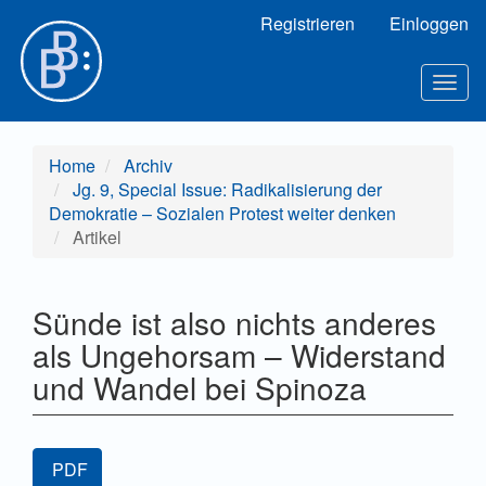
Hauptnavigation
Registrieren
Einloggen
Hauptinhalt
Sidebar
Togg
navig
Home
Archiv
Jg. 9, Special Issue: Radikalisierung der
Demokratie – Sozialen Protest weiter denken
Artikel
Sünde ist also nichts anderes
als Ungehorsam – Widerstand
und Wandel bei Spinoza
Artikel-
PDF
Sidebar