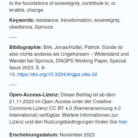
to the foundations of sovereignty, contribute to, or
enable, change.
Keywords:
resistance, transformation, sovereignty,
obedience, Spinoza
-----
Bibliographie:
Birk, Jonas/Huttel, Patrick: Sünde ist
also nichts anderes als Ungehorsam – Widerstand und
Wandel bei Spinoza, DNGPS Working Paper, Special
Issue 2023, S. 6-
13.
https://doi.org/10.3224/dngps.v9si.02
-----
Open-Access-Lizenz:
Dieser Beitrag ist ab dem
21.11.2023 im Open Access unter der Creative-
Commons-Lizenz CC BY 4.0 (Namensnennung 4.0
International) verfügbar. Weitere Informationen zur
Lizenz und den Nutzungsbedingungen finden Sie
hier
.
Artikel-
Erscheinungsdatum:
November 2023