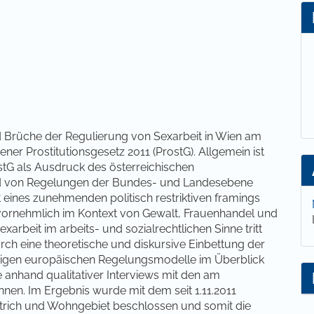
lt
und Brüche der Regulierung von Sexarbeit in Wien am
er Prostitutionsgesetz 2011 (ProstG). Allgemein ist
stG als Ausdruck des österreichischen
ld von Regelungen der Bundes- und Landesebene
 eines zunehmenden politisch restriktiven framings
 vornehmlich im Kontext von Gewalt, Frauenhandel und
arbeit im arbeits- und sozialrechtlichen Sinne tritt
urch eine theoretische und diskursive Einbettung der
tigen europäischen Regelungsmodelle im Überblick
e anhand qualitativer Interviews mit den am
nen. Im Ergebnis wurde mit dem seit 1.11.2011
trich und Wohngebiet beschlossen und somit die