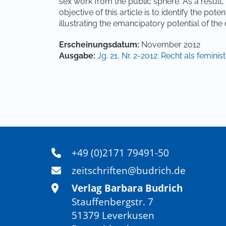
sex work from the public sphere. As a result
objective of this article is to identify the pote
illustrating the emancipatory potential of the
Artikel-Details
Erscheinungsdatum:
November 2012
Ausgabe:
Jg. 21, Nr. 2-2012: Recht als feminis
+49 (0)2171 79491-50
zeitschriften@budrich.de
Verlag Barbara Budrich
Stauffenbergstr. 7
51379 Leverkusen