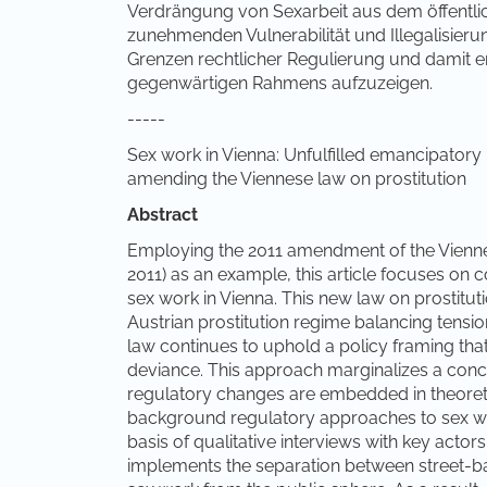
Verdrängung von Sexarbeit aus dem öffentlic
zunehmenden Vulnerabilität und Illegalisierun
Grenzen rechtlicher Regulierung und damit e
gegenwärtigen Rahmens aufzuzeigen.
-----
Sex work in Vienna: Unfulfilled emancipatory 
amending the Viennese law on prostitution
Abstract
Employing the 2011 amendment of the Viennes
2011) as an example, this article focuses on 
sex work in Vienna. This new law on prostitu
Austrian prostitution regime balancing tens
law continues to uphold a policy framing that
deviance. This approach marginalizes a conc
regulatory changes are embedded in theoreti
background regulatory approaches to sex wor
basis of qualitative interviews with key act
implements the separation between street-ba