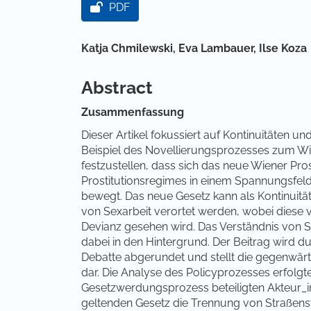
PDF
Hauptsächlicher Artikelinha
Katja Chmilewski,
Eva Lambauer,
Ilse Koza
Abstract
Zusammenfassung
Dieser Artikel fokussiert auf Kontinuitäten 
Beispiel des Novellierungsprozesses zum Wien
festzustellen, dass sich das neue Wiener Pro
Prostitutionsregimes in einem Spannungsfe
bewegt. Das neue Gesetz kann als Kontinuität
von Sexarbeit verortet werden, wobei diese
Devianz gesehen wird. Das Verständnis von Sex
dabei in den Hintergrund. Der Beitrag wird d
Debatte abgerundet und stellt die gegenwär
dar. Die Analyse des Policyprozesses erfolgt
Gesetzwerdungsprozess beteiligten Akteur_in
geltenden Gesetz die Trennung von Straßens