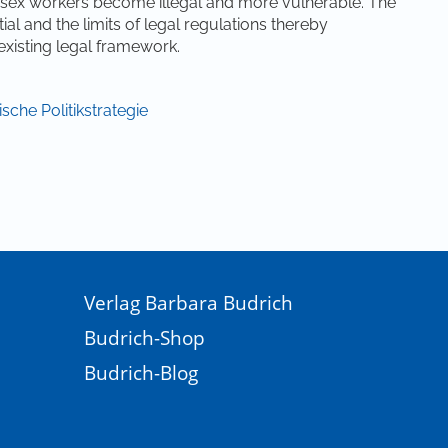
, sex workers become illegal and more vulnerable. The
ntial and the limits of legal regulations thereby
 existing legal framework.
tische Politikstrategie
Verlag Barbara Budrich
Budrich-Shop
Budrich-Blog