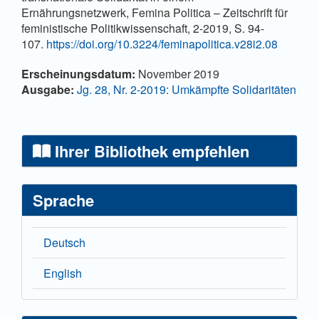
Ernährungsnetzwerk, Femina Politica – Zeitschrift für
feministische Politikwissenschaft, 2-2019, S. 94-
107.
https://doi.org/10.3224/feminapolitica.v28i2.08
Artikel-Details
Erscheinungsdatum:
November 2019
Ausgabe:
Jg. 28, Nr. 2-2019: Umkämpfte Solidaritäten
Ihrer Bibliothek empfehlen
Sprache
Deutsch
English