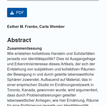
Artikel-Sidebar
PDF
Hauptsächlicher Artikelinhalt
Esther M. Franke,
Carla Wember
Abstract
Zusammenfassung
Wie entstehen kollektives Handeln und Solidaritäten
jenseits von Identitätspolitik? Dies ist Ausgangsfrage
und Erkenntnisinteresse dieses Artikels, der sich der
Entstehung von subjektiven und kollektiven Räumen
der Bewegung in und durch geteilte lebensweltliche
Sphären zuwendet. Aufbauend auf Material, das in
einer empirischen Studie im Ernährungsnetzwerk in
Toronto, Kanada, gewonnen wurde, wird argumentiert,
dass durch Problematisierungen geteilter
lebensweltlicher Anliegen, wie hier Ernährung, Räume
für eine Politisierung jenseits von Identitätspolitik