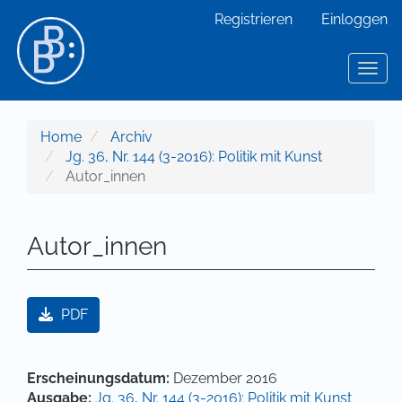
Hauptnavigation
Registrieren
Einloggen
Hauptinhalt
Sidebar
Toggl
Home
Archiv
Jg. 36, Nr. 144 (3-2016): Politik mit Kunst
Autor_innen
Autor_innen
Artikel-Sidebar
PDF
Hauptsächlicher Artikelinhalt
Artikel-Details
Erscheinungsdatum:
Dezember 2016
Ausgabe:
Jg. 36, Nr. 144 (3-2016): Politik mit Kunst