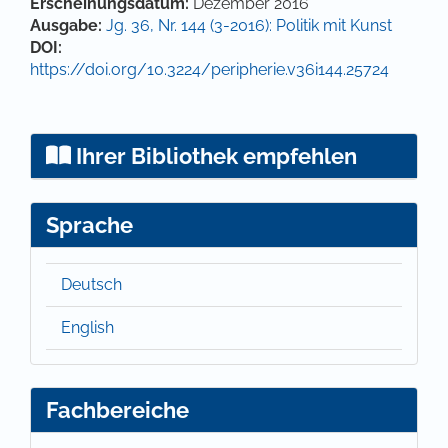
Hauptsächlicher Artikelinhalt
Artikel-Details
Erscheinungsdatum:
Dezember 2016
Ausgabe:
Jg. 36, Nr. 144 (3-2016): Politik mit Kunst
DOI:
https://doi.org/10.3224/peripherie.v36i144.25724
Ihrer Bibliothek empfehlen
Sprache
Deutsch
English
Fachbereiche