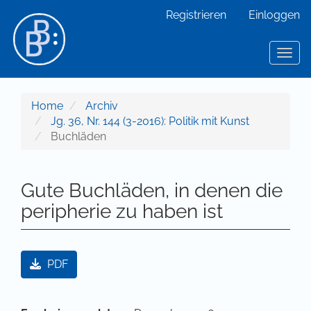
Hauptnavigation
Registrieren
Einloggen
Hauptinhalt
Sidebar
Toggl
Home
Archiv
Jg. 36, Nr. 144 (3-2016): Politik mit Kunst
Buchläden
Gute Buchläden, in denen die
peripherie zu haben ist
Artikel-Sidebar
PDF