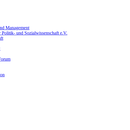
t und Management
olitik- und Sozialwissenschaft e.V.
ft
t
-Forum
ion