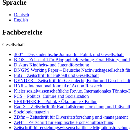
Sprache
Deutsch
English
Fachbereiche
Gesellschaft
360° – Das studentische Journal für Politik und Gesellschaft
BIOS – Zeitschrift für Biographieforschung, Oral History und
Diskurs Kindheits- und Jugendforschung
DNGPS Working Paper – Deutsche Nachwuchsgesellschaft für P
FuG – Zeitschrift für Fußball und Gesellschaft
GENDER – Zeitschrift für Geschlecht, Kultur und Gesellschaf
IJAR – International Journal of Action Research
Kieler sozialwissenschaftliche Revue. Internationales Tönnies
PCS – Politics, Culture and Socialization
PERIPHERIE – Politik • Ökonomie • Kultur
RadiX – Zeitschrift für Radikalisierungsforschung und Prävent
Soziologiemagazin
ZDfm – Zeitschrift für Diversitätsforschung und -management
ZeHf – Zeitschrift für empirische Hochschulforschung
Zeitschrift für erziehungswissenschaftliche Migrationsforschu