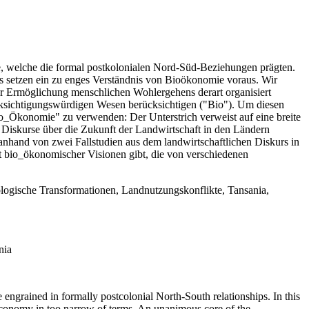
e, welche die formal postkolonialen Nord-Süd-Beziehungen prägten.
 setzen ein zu enges Verständnis von Bioökonomie voraus. Wir
zur Ermöglichung menschlichen Wohlergehens derart organisiert
rücksichtigungswürdigen Wesen berücksichtigen ("Bio"). Um diesen
io_Ökonomie" zu verwenden: Der Unterstrich verweist auf eine breite
n Diskurse über die Zukunft der Landwirtschaft in den Ländern
anhand von zwei Fallstudien aus dem landwirtschaftlichen Diskurs in
lt bio_ökonomischer Visionen gibt, die von verschiedenen
kologische Transformationen, Landnutzungskonflikte, Tansania,
nia
 engrained in formally postcolonial North-South relationships. In this
oeconomy in too narrow of terms. An unanimous core of the