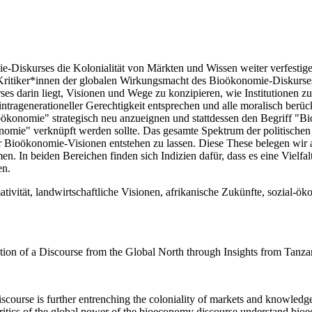
e-Diskurses die Kolonialität von Märkten und Wissen weiter verfestig
Kritiker*innen der globalen Wirkungsmacht des Bioökonomie-Diskurses
es darin liegt, Visionen und Wege zu konzipieren, wie Institutionen 
 intragenerationeller Gerechtigkeit entsprechen und alle moralisch be
oökonomie" strategisch neu anzueignen und stattdessen den Begriff "B
konomie" verknüpft werden sollte. Das gesamte Spektrum der politische
ber Bioökonomie-Visionen entstehen zu lassen. Diese These belegen wir 
. In beiden Bereichen finden sich Indizien dafür, dass es eine Vielfa
en.
ivität, landwirtschaftliche Visionen, afrikanische Zukünfte, sozial-ö
on of a Discourse from the Global North through Insights from Tanza
iscourse is further entrenching the coloniality of markets and knowledge
, critics of the global power of the bioeconomy discourse understand bi