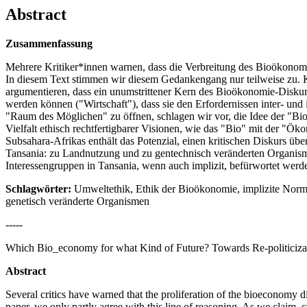
Abstract
Zusammenfassung
Mehrere Kritiker*innen warnen, dass die Verbreitung des Bioökonomi
In diesem Text stimmen wir diesem Gedankengang nur teilweise zu. 
argumentieren, dass ein unumstrittener Kern des Bioökonomie-Diskurs
werden können ("Wirtschaft"), dass sie den Erfordernissen inter- und
"Raum des Möglichen" zu öffnen, schlagen wir vor, die Idee der "Bi
Vielfalt ethisch rechtfertigbarer Visionen, wie das "Bio" mit der "Ö
Subsahara-Afrikas enthält das Potenzial, einen kritischen Diskurs ü
Tansania: zu Landnutzung und zu gentechnisch veränderten Organismen
Interessengruppen in Tansania, wenn auch implizit, befürwortet werd
Schlagwörter:
Umweltethik, Ethik der Bioökonomie, implizite Normat
genetisch veränderte Organismen
-----
Which Bio_economy for what Kind of Future? Towards Re-politicizati
Abstract
Several critics have warned that the proliferation of the bioeconomy d
paper, we only partly agree with this line of reasoning. As we claim