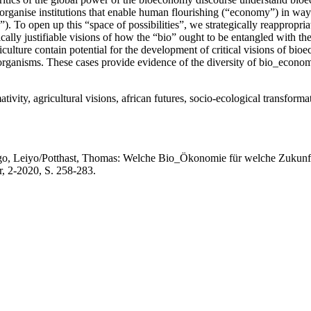
organise institutions that enable human flourishing (“economy”) in ways
o”). To open up this “space of possibilities”, we strategically reappropr
ically justifiable visions of how the “bio” ought to be entangled with 
riculture contain potential for the development of critical visions of bi
organisms. These cases provide evidence of the diversity of bio_economy 
vity, agricultural visions, african futures, socio-ecological transformat
go, Leiyo/Potthast, Thomas: Welche Bio_Ökonomie für welche Zukunft
, 2-2020, S. 258-283.