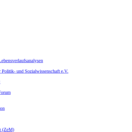
 Lebensverlaufsanalysen
olitik- und Sozialwissenschaft e.V.
t
-Forum
ion
ng (ZeM)