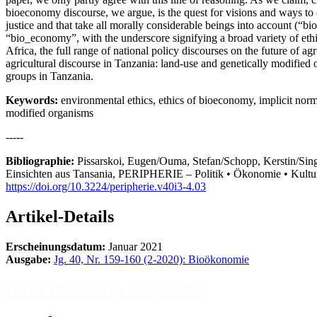
bioeconomy discourse, we argue, is the quest for visions and ways to 
justice and that take all morally considerable beings into account (“bi
“bio_economy”, with the underscore signifying a broad variety of eth
Africa, the full range of national policy discourses on the future of ag
agricultural discourse in Tanzania: land-use and genetically modified 
groups in Tanzania.
Keywords:
environmental ethics, ethics of bioeconomy, implicit normati
modified organisms
-----
Bibliographie:
Pissarskoi, Eugen/Ouma, Stefan/Schopp, Kerstin/Sin
Einsichten aus Tansania, PERIPHERIE – Politik • Ökonomie • Kultur
https://doi.org/10.3224/peripherie.v40i3-4.03
Artikel-Details
Erscheinungsdatum:
Januar 2021
Ausgabe:
Jg. 40, Nr. 159-160 (2-2020): Bioökonomie
Ihrer Bibliothek empfehlen