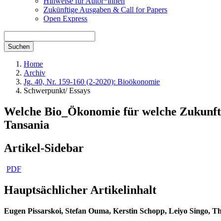
Hinweise für Autor*innen
Zukünftige Ausgaben & Call for Papers
Open Express
Suchen
Home
Archiv
Jg. 40, Nr. 159-160 (2-2020): Bioökonomie
Schwerpunkt/ Essays
Welche Bio_Ökonomie für welche Zukunft? 
Tansania
Artikel-Sidebar
PDF
Hauptsächlicher Artikelinhalt
Eugen Pissarskoi,
Stefan Ouma,
Kerstin Schopp,
Leiyo Singo,
Th