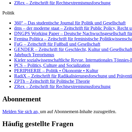
ZRex – Zeitschrift für Rechtsextremismusforschung
Politik
360° – Das studentische Journal für Politik und Gesellschaft
dms – der moderne staat – Zeitschrift für Public Policy, Rech
DNGPS Working Paper – Deutsche Nachwuchsgesellschaft für P
Femina Politica – Zeitschrift für feministische Politikwissenscha
FuG – Zeitschrift für Fußball und Gesellschaft
GENDER – Zeitschrift für Geschlecht, Kultur und Gesellschaf
Jahrbuch Terrorismus
Kieler sozialwissenschaftliche Revue. Internationales Tönnies
PCS – Politics, Culture and Socialization
PERIPHERIE – Politik • Ökonomie • Kultur
RadiX – Zeitschrift für Radikalisierungsforschung und Prävent
ZPTh – Zeitschrift für Politische Theorie
ZRex – Zeitschrift für Rechtsextremismusforschung
Abonnement
Melden Sie sich an,
um auf Abonnement-Inhalte zuzugreifen.
Häufig gestellte Fragen