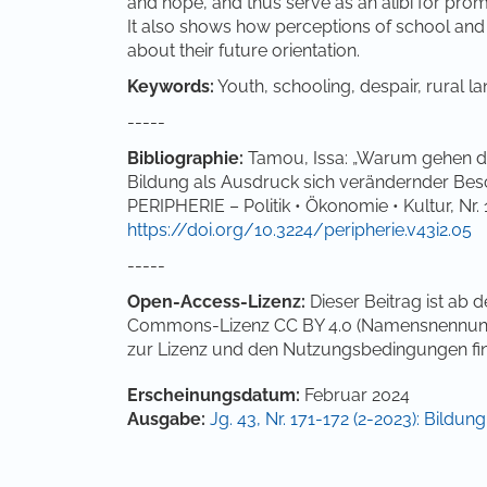
and hope, and thus serve as an alibi for prom
It also shows how perceptions of school and
about their future orientation.
Keywords:
Youth, schooling, despair, rural l
-----
Bibliographie:
Tamou, Issa: „Warum gehen di
Bildung als Ausdruck sich verändernder Bes
PERIPHERIE – Politik • Ökonomie • Kultur, Nr. 
https://doi.org/10.3224/peripherie.v43i2.05
-----
Open-Access-Lizenz:
Dieser Beitrag ist ab 
Commons-Lizenz CC BY 4.0 (Namensnennung 4.
zur Lizenz und den Nutzungsbedingungen fi
Artikel-Details
Erscheinungsdatum:
Februar 2024
Ausgabe:
Jg. 43, Nr. 171-172 (2-2023): Bildun