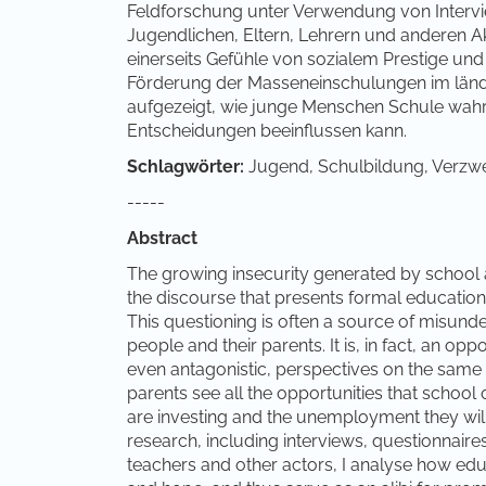
Feldforschung unter Verwendung von Inter
Jugendlichen, Eltern, Lehrern und anderen 
einerseits Gefühle von sozialem Prestige und 
Förderung der Masseneinschulungen im ländl
aufgezeigt, wie junge Menschen Schule wah
Entscheidungen beeinflussen kann.
Schlagwörter:
Jugend, Schulbildung, Verzwei
-----
Abstract
The growing insecurity generated by school 
the discourse that presents formal education 
This questioning is often a source of misunde
people and their parents. It is, in fact, an op
even antagonistic, perspectives on the same r
parents see all the opportunities that school
are investing and the unemployment they will
research, including interviews, questionnair
teachers and other actors, I analyse how edu