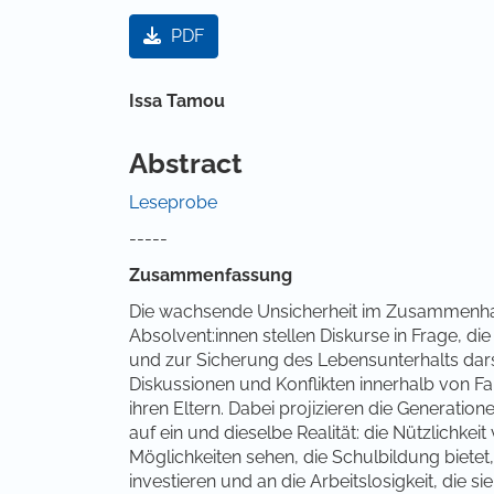
Artikel-Sidebar
PDF
Hauptsächlicher Artikelinha
Issa Tamou
Abstract
Leseprobe
-----
Zusammenfassung
Die wachsende Unsicherheit im Zusammenhan
Absolvent:innen stellen Diskurse in Frage, d
und zur Sicherung des Lebensunterhalts darste
Diskussionen und Konflikten innerhalb von Fa
ihren Eltern. Dabei projizieren die Generation
auf ein und dieselbe Realität: die Nützlichkei
Möglichkeiten sehen, die Schulbildung bietet,
investieren und an die Arbeitslosigkeit, die 