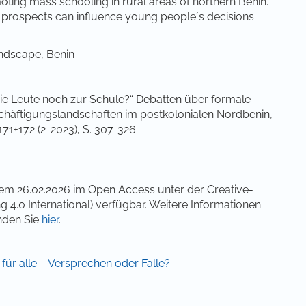
oting mass schooling in rural areas of northern Benin.
 prospects can influence young peopleʼs decisions
andscape, Benin
e Leute noch zur Schule?“ Debatten über formale
chäftigungslandschaften im postkolonialen Nordbenin,
171+172 (2-2023), S. 307-326.
dem 26.02.2026 im Open Access unter der Creative-
0 International) verfügbar. Weitere Informationen
nden Sie
hier
.
g für alle – Versprechen oder Falle?