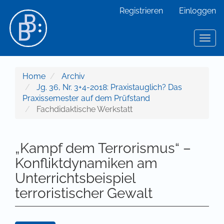
Hauptnavigation
Registrieren
Einloggen
Hauptinhalt
Sidebar
Toggl
Home
Archiv
Jg. 36, Nr. 3+4-2018: Praxistauglich? Das
Praxissemester auf dem Prüfstand
Fachdidaktische Werkstatt
„Kampf dem Terrorismus“ –
Konfliktdynamiken am
Unterrichtsbeispiel
terroristischer Gewalt
Artikel-Sidebar