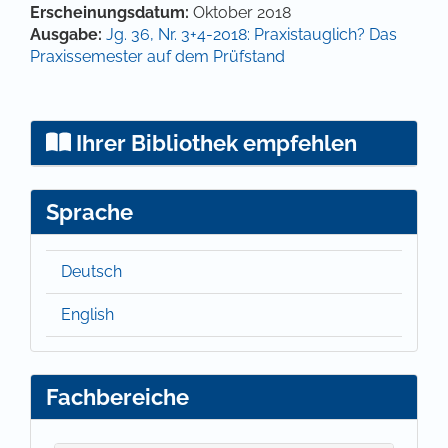
Artikel-Details
Erscheinungsdatum:
Oktober 2018
Ausgabe:
Jg. 36, Nr. 3+4-2018: Praxistauglich? Das
Praxissemester auf dem Prüfstand
Ihrer Bibliothek empfehlen
Sprache
Deutsch
English
Fachbereiche