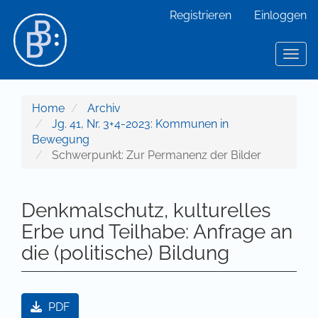
Hauptnavigation
Registrieren
Einloggen
Hauptinhalt
Sidebar
Toggl
Home
Archiv
Jg. 41, Nr. 3+4-2023: Kommunen in
Bewegung
Schwerpunkt: Zur Permanenz der Bilder
Denkmalschutz, kulturelles
Erbe und Teilhabe: Anfrage an
die (politische) Bildung
Artikel-Sidebar
PDF