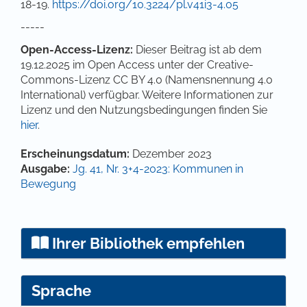
18-19.
https://doi.org/10.3224/pl.v41i3-4.05
-----
Open-Access-Lizenz:
Dieser Beitrag ist ab dem
19.12.2025 im Open Access unter der Creative-
Commons-Lizenz CC BY 4.0 (Namensnennung 4.0
International) verfügbar. Weitere Informationen zur
Lizenz und den Nutzungsbedingungen finden Sie
hier
.
Artikel-Details
Erscheinungsdatum:
Dezember 2023
Ausgabe:
Jg. 41, Nr. 3+4-2023: Kommunen in
Bewegung
Ihrer Bibliothek empfehlen
Sprache