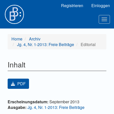
Hauptnavigation
Registrieren
Einloggen
Hauptinhalt
Sidebar
Toggl
Home
Archiv
Jg. 4, Nr. 1-2013: Freie Beiträge
Editorial
Inhalt
Artikel-Sidebar
PDF
Hauptsächlicher Artikelinhalt
Artikel-Details
Erscheinungsdatum:
September 2013
Ausgabe:
Jg. 4, Nr. 1-2013: Freie Beiträge