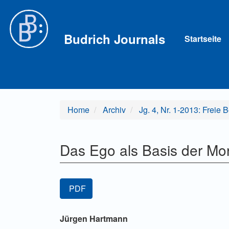
Hauptnavigation
Hauptinhalt
Sidebar
Budrich Journals
Startseite
Home
Archiv
Jg. 4, Nr. 1-2013: Freie 
Das Ego als Basis der Mor
Artikel-
PDF
Sidebar
Hauptsächlicher
Jürgen Hartmann