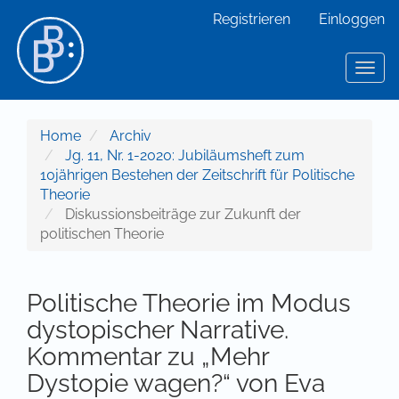
Hauptnavigation
Registrieren
Einloggen
Hauptinhalt
Sidebar
Toggl
Home
Archiv
Jg. 11, Nr. 1-2020: Jubiläumsheft zum
10jährigen Bestehen der Zeitschrift für Politische
Theorie
Diskussionsbeiträge zur Zukunft der
politischen Theorie
Politische Theorie im Modus
dystopischer Narrative.
Kommentar zu „Mehr
Dystopie wagen?“ von Eva