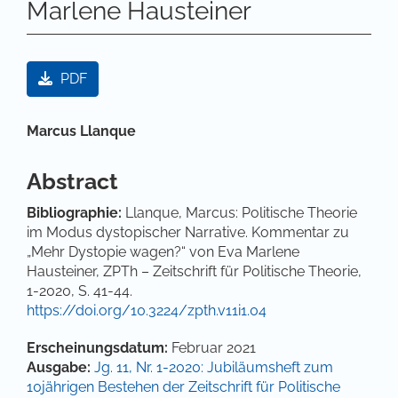
Marlene Hausteiner
Artikel-Sidebar
PDF
Hauptsächlicher Artikelinhalt
Marcus Llanque
Abstract
Bibliographie:
Llanque, Marcus: Politische Theorie
im Modus dystopischer Narrative. Kommentar zu
„Mehr Dystopie wagen?“ von Eva Marlene
Hausteiner, ZPTh – Zeitschrift für Politische Theorie,
1-2020, S. 41-44.
https://doi.org/10.3224/zpth.v11i1.04
Artikel-Details
Erscheinungsdatum:
Februar 2021
Ausgabe:
Jg. 11, Nr. 1-2020: Jubiläumsheft zum
10jährigen Bestehen der Zeitschrift für Politische