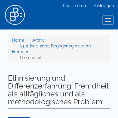
Hauptnavigation
Registrieren
Einloggen
Hauptinhalt
Sidebar
Toggl
Home
Archiv
Jg. 2, Nr. 1-2001: Begegnung mit dem
Fremden
Thementeil
Ethnisierung und
Differenzerfahrung: Fremdheit
als alltägliches und als
methodologisches Problem
Artikel-Sidebar