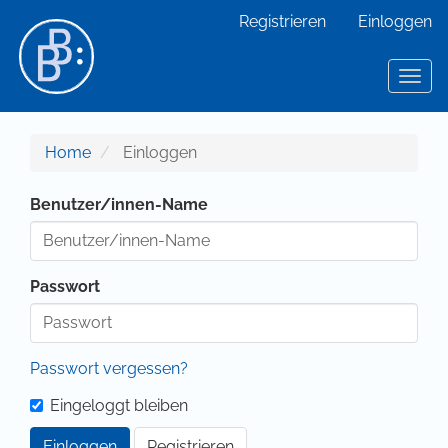
Hauptnavigation
Registrieren
Einloggen
Hauptinhalt
Sidebar
Toggl
Home
Einloggen
Benutzer/innen-Name
Passwort
Passwort vergessen?
Eingeloggt bleiben
Einloggen
Registrieren