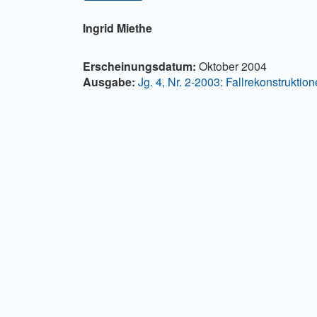
Hauptsächlicher Artikelinha
Ingrid Miethe
Artikel-Details
Erscheinungsdatum:
Oktober 2004
Ausgabe:
Jg. 4, Nr. 2-2003: Fallrekonstrukti