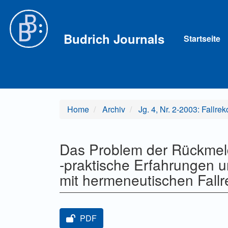
Hauptnavigation
Hauptinhalt
Sidebar
Budrich Journals
Startseite
Home
Archiv
Jg. 4, Nr. 2-2003: Fallr
Das Problem der Rückmel
-praktische Erfahrungen 
mit hermeneutischen Fallr
Artikel-Sidebar
PDF