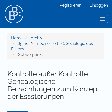
Hauptnavigation
Registrieren
Einloggen
Hauptinhalt
Sidebar
Toggl
Home
Archiv
Jg. 10, Nr. 1-2017 (Heft 15): Soziologie des
Essens
Schwerpunkt
Kontrolle außer Kontrolle.
Genealogische
Betrachtungen zum Konzept
der Essstörungen
Artikel-Sidebar