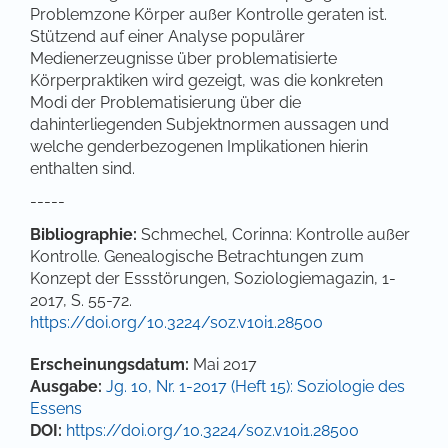
Problemzone Körper außer Kontrolle geraten ist.
Stützend auf einer Analyse populärer
Medienerzeugnisse über problematisierte
Körperpraktiken wird gezeigt, was die konkreten
Modi der Problematisierung über die
dahinterliegenden Subjektnormen aussagen und
welche genderbezogenen Implikationen hierin
enthalten sind.
-----
Bibliographie
:
Schmechel, Corinna: Kontrolle außer
Kontrolle. Genealogische Betrachtungen zum
Konzept der Essstörungen, Soziologiemagazin, 1-
2017, S. 55-72.
https://doi.org/10.3224/soz.v10i1.28500
Artikel-Details
Erscheinungsdatum:
Mai 2017
Ausgabe:
Jg. 10, Nr. 1-2017 (Heft 15): Soziologie des
Essens
DOI:
https://doi.org/10.3224/soz.v10i1.28500