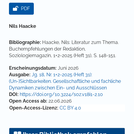
Artikel-Sidebar
PDF
Hauptsächlicher Artikelinhalt
Nils Haacke
Bibliographie:
Haacke, Nils: Literatur zum Thema.
Buchempfehlungen der Redaktion,
Soziologiemagazin, 1+2-2025 (Heft 31), S. 148-151.
Artikel-Details
Erscheinungsdatum:
Juni 2026
Ausgabe:
Jg. 18, Nr. 1+2-2025 (Heft 31):
(Un-)Sichtbarkeiten. Gesellschaftliche und fachliche
Dynamiken zwischen Ein- und Ausschlüssen
DOI:
https://doi.org/10.3224/soz.v18i1-2.10
Open Access ab:
22.06.2026
Open-Access-Lizenz:
CC BY 4.0