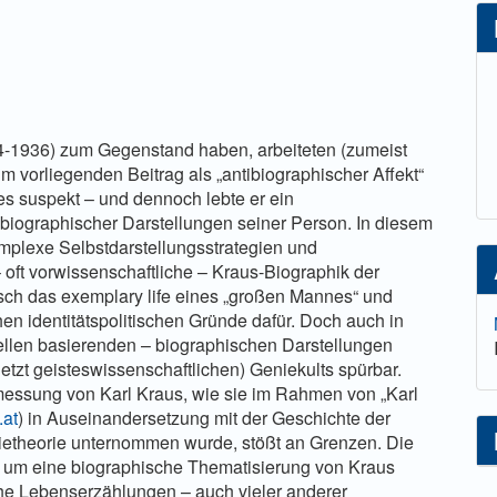
lt
74-1936) zum Gegenstand haben, arbeiteten (zumeist
vorliegenden Beitrag als „antibiographischer Affekt“
es suspekt – und dennoch lebte er ein
 biographischer Darstellungen seiner Person. In diesem
mplexe Selbstdarstellungsstrategien und
 oft vorwissenschaftliche – Kraus-Biographik der
isch das exemplary life eines „großen Mannes“ und
hen identitätspolitischen Gründe dafür. Doch auch in
uellen basierenden – biographischen Darstellungen
letzt geisteswissenschaftlichen) Geniekults spürbar.
rmessung von Karl Kraus, wie sie im Rahmen von „Karl
.at
) in Auseinandersetzung mit der Geschichte der
hietheorie unternommen wurde, stößt an Grenzen. Die
n um eine biographische Thematisierung von Kraus
sche Lebenserzählungen – auch vieler anderer