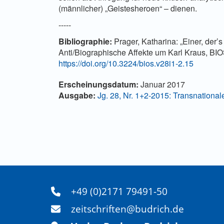
(männlicher) „Geistesheroen“ – dienen.
-----
Bibliographie:
Prager, Katharina: „Einer, der’s
Anti/Biographische Affekte um Karl Kraus, BIO
https://doi.org/10.3224/bios.v28i1-2.15
Artikel-Details
Erscheinungsdatum:
Januar 2017
Ausgabe:
Jg. 28, Nr. 1+2-2015: Transnationa
+49 (0)2171 79491-50
zeitschriften@budrich.de