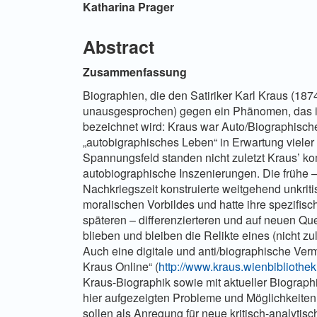
Hauptsächlicher Artikelinha
Katharina Prager
Abstract
Zusammenfassung
Biographien, die den Satiriker Karl Kraus (18
unausgesprochen) gegen ein Phänomen, das im 
bezeichnet wird: Kraus war Auto/Biographisch
„autobigraphisches Leben“ in Erwartung vieler
Spannungsfeld standen nicht zuletzt Kraus’ ko
autobiographische Inszenierungen. Die frühe –
Nachkriegszeit konstruierte weitgehend unkrit
moralischen Vorbildes und hatte ihre spezifisc
späteren – differenzierteren und auf neuen Q
blieben und bleiben die Relikte eines (nicht zu
Auch eine digitale und anti/biographische Ve
Kraus Online“ (
http://www.kraus.wienbibliothek
Kraus-Biographik sowie mit aktueller Biograp
hier aufgezeigten Probleme und Möglichkeite
sollen als Anregung für neue kritisch-analyti