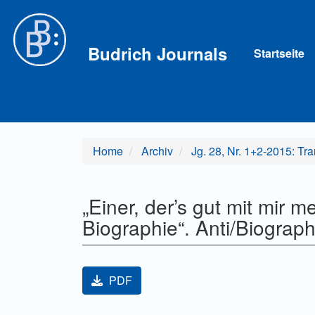
Hauptnavigation
Hauptinhalt
Sidebar
Budrich Journals
Startseite
Home
Archiv
Jg. 28, Nr. 1+2-2015: Tr
„Einer, der’s gut mit mir m
Biographie“. Anti/Biograp
Artikel-Sidebar
PDF