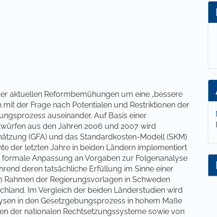
lt
 der aktuellen Reformbemühungen um eine „bessere
it der Frage nach Potentialen und Restriktionen der
ngsprozess auseinander. Auf Basis einer
twürfen aus den Jahren 2006 und 2007 wird
chätzung (GFA) und das Standardkosten-Modell (SKM)
nte der letzten Jahre in beiden Ländern implementiert
ie formale Anpassung an Vorgaben zur Folgenanalyse
hrend deren tatsächliche Erfüllung im Sinne einer
 im Rahmen der Regierungsvorlagen in Schweden
tschland. Im Vergleich der beiden Länderstudien wird
nalysen in den Gesetzgebungsprozess in hohem Maße
ften der nationalen Rechtsetzungssysteme sowie von