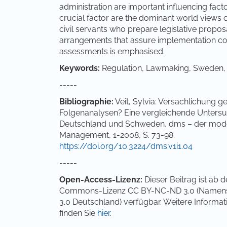
administration are important influencing fac
crucial factor are the dominant world views o
civil servants who prepare legislative proposal
arrangements that assure implementation cont
assessments is emphasised.
Keywords:
Regulation, Lawmaking, Sweden, 
-----
Bibliographie:
Veit, Sylvia: Versachlichung 
Folgenanalysen? Eine vergleichende Untersu
Deutschland und Schweden, dms – der moderne
Management, 1-2008, S. 73-98.
https://doi.org/10.3224/dms.v1i1.04
-----
Open-Access-Lizenz:
Dieser Beitrag ist ab 
Commons-Lizenz CC BY-NC-ND 3.0 (Namensn
3.0 Deutschland) verfügbar. Weitere Inform
finden Sie
hier
.