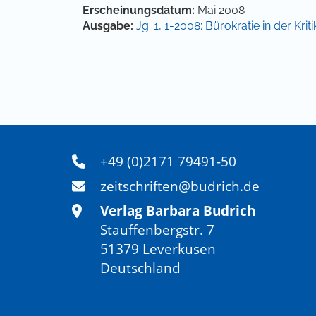
Artikel-Details
Erscheinungsdatum:
Mai 2008
Ausgabe:
Jg. 1, 1-2008: Bürokratie in der Kriti
+49 (0)2171 79491-50
zeitschriften@budrich.de
Verlag Barbara Budrich
Stauffenbergstr. 7
51379 Leverkusen
Deutschland