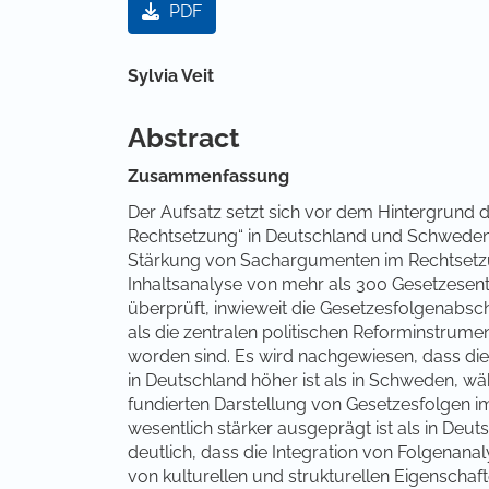
PDF
Hauptsächlicher Artikelinha
Sylvia Veit
Abstract
Zusammenfassung
Der Aufsatz setzt sich vor dem Hintergrund
Rechtsetzung“ in Deutschland und Schweden m
Stärkung von Sachargumenten im Rechtsetzu
Inhaltsanalyse von mehr als 300 Gesetzesen
überprüft, inwieweit die Gesetzesfolgenabs
als die zentralen politischen Reforminstrume
worden sind. Es wird nachgewiesen, dass d
in Deutschland höher ist als in Schweden, wä
fundierten Darstellung von Gesetzesfolgen
wesentlich stärker ausgeprägt ist als in Deu
deutlich, dass die Integration von Folgena
von kulturellen und strukturellen Eigenscha