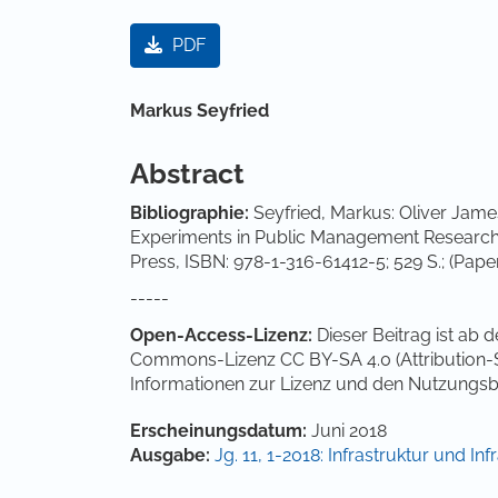
Artikel-Sidebar
PDF
Hauptsächlicher Artikelinha
Markus Seyfried
Abstract
Bibliographie:
Seyfried, Markus: Oliver James
Experiments in Public Management Research.
Press, ISBN: 978-1-316-61412-5; 529 S.; (Pape
-----
Open-Access-Lizenz:
Dieser Beitrag ist ab 
Commons-Lizenz CC BY-SA 4.0 (Attribution-Sha
Informationen zur Lizenz und den Nutzungs
Artikel-Details
Erscheinungsdatum:
Juni 2018
Ausgabe:
Jg. 11, 1-2018: Infrastruktur und Inf