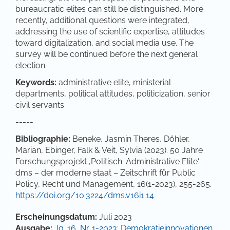
bureaucratic elites can still be distinguished. More
recently, additional questions were integrated,
addressing the use of scientific expertise, attitudes
toward digitalization, and social media use. The
survey will be continued before the next general
election.
Keywords:
administrative elite, ministerial
departments, political attitudes, politicization, senior
civil servants
-----
Bibliographie:
Beneke, Jasmin Theres, Döhler,
Marian, Ebinger, Falk & Veit, Sylvia (2023). 50 Jahre
Forschungsprojekt ‚Politisch-Administrative Elite‘.
dms – der moderne staat – Zeitschrift für Public
Policy, Recht und Management, 16(1-2023), 255-265.
https://doi.org/10.3224/dms.v16i1.14
Artikel-Details
Erscheinungsdatum:
Juli 2023
Ausgabe:
Jg. 16, Nr. 1-2023: Demokratieinnovationen,