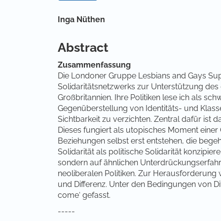
Hauptsächlicher Artikelinha
Inga Nüthen
Abstract
Zusammenfassung
Die Londoner Gruppe Lesbians and Gays Suppo
Solidaritätsnetzwerks zur Unterstützung de
Großbritannien. Ihre Politiken lese ich als sch
Gegenüberstellung von Identitäts- und Klasse
Sichtbarkeit zu verzichten. Zentral dafür is
Dieses fungiert als utopisches Moment einer
Beziehungen selbst erst entstehen, die begehr
Solidarität als politische Solidarität konzipie
sondern auf ähnlichen Unterdrückungserfah
neoliberalen Politiken. Zur Herausforderung 
und Differenz. Unter den Bedingungen von Diffe
come‘ gefasst.
-----