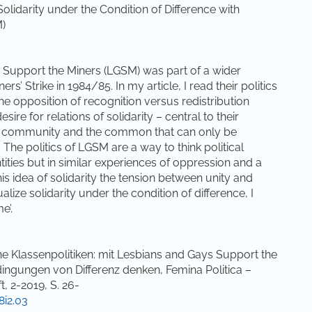
Solidarity under the Condition of Difference with
M)
upport the Miners (LGSM) was part of a wider
rs’ Strike in 1984/85. In my article, I read their politics
he opposition of recognition versus redistribution
esire for relations of solidarity – central to their
ng community and the common that can only be
 The politics of LGSM are a way to think political
tities but in similar experiences of oppression and a
his idea of solidarity the tension between unity and
alize solidarity under the condition of difference, I
e’.
e Klassenpolitiken: mit Lesbians and Gays Support the
edingungen von Differenz denken, Femina Politica –
t, 2-2019, S. 26-
8i2.03