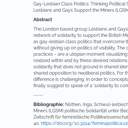
Gay-Lesbian Class Politics: Thinking Political 
Lesbians and Gays Support the Miners (LGS
Abstract
The London based group Lesbians and Gays S
network of solidarity to support the British Mine
as gay-lesbian class politics that overcome t
without giving up on politics of visibility. The d
practices – are a utopian moment visualizi
realized within and by these desired relations.
solidarity that does not ground in shared iden
shared opposition to neoliberal politics. For t
difference is challenging. In order to conceptu
finally suggest to speak of a ‘solidarity to com
-----
Bibliographie:
Nüthen, Inga: Schwul-lesbisch
Miners (LGSM) politische Solidarität unter B
Zeitschrift für feministische Politikwissenschaf
40.
https://doi.org/10.3224/feminapolitica.v2