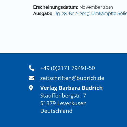
Artikel-Details
Erscheinungsdatum:
November 2019
Ausgabe:
Jg. 28, Nr. 2-2019: Umkämpfte Solid
+49 (0)2171 79491-50
zeitschriften@budrich.de
Verlag Barbara Budrich
Stauffenbergstr. 7
51379 Leverkusen
Deutschland