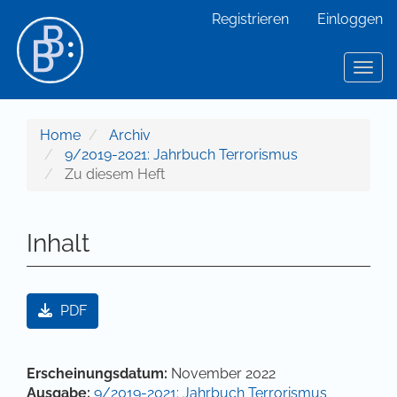
Hauptnavigation
Registrieren
Einloggen
Hauptinhalt
Sidebar
Toggl
Home
Archiv
9/2019-2021: Jahrbuch Terrorismus
Zu diesem Heft
Inhalt
Artikel-Sidebar
PDF
Hauptsächlicher Artikelinhalt
Artikel-Details
Erscheinungsdatum:
November 2022
Ausgabe:
9/2019-2021: Jahrbuch Terrorismus