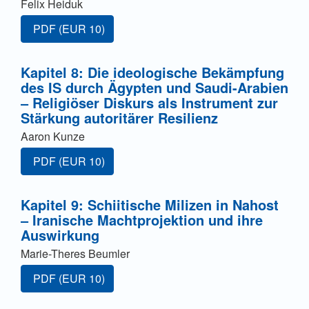
Felix Heiduk
Zugang für Abonnent/innen oder durch Zahlung einer G
PDF
(EUR 10)
Kapitel 8: Die ideologische Bekämpfung
des IS durch Ägypten und Saudi-Arabien
– Religiöser Diskurs als Instrument zur
Stärkung autoritärer Resilienz
Aaron Kunze
Zugang für Abonnent/innen oder durch Zahlung einer G
PDF
(EUR 10)
Kapitel 9: Schiitische Milizen in Nahost
– Iranische Machtprojektion und ihre
Auswirkung
Marie-Theres Beumler
Zugang für Abonnent/innen oder durch Zahlung einer G
PDF
(EUR 10)