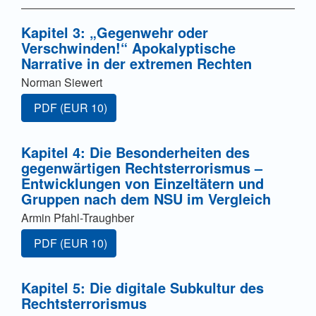
Kapitel 3: „Gegenwehr oder
Verschwinden!“ Apokalyptische
Narrative in der extremen Rechten
Norman Siewert
Zugang für Abonnent/innen oder durch Zahlung einer G
PDF
(EUR 10)
Kapitel 4: Die Besonderheiten des
gegenwärtigen Rechtsterrorismus –
Entwicklungen von Einzeltätern und
Gruppen nach dem NSU im Vergleich
Armin Pfahl-Traughber
Zugang für Abonnent/innen oder durch Zahlung einer G
PDF
(EUR 10)
Kapitel 5: Die digitale Subkultur des
Rechtsterrorismus