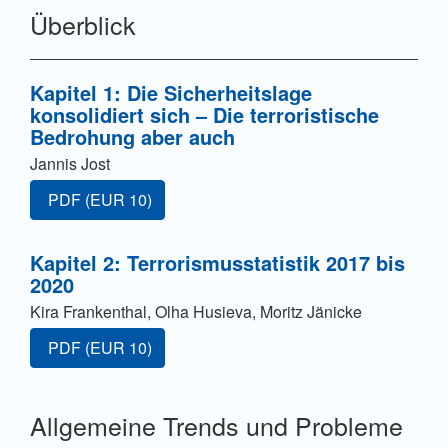
Überblick
Kapitel 1: Die Sicherheitslage
konsolidiert sich – Die terroristische
Bedrohung aber auch
Jannis Jost
Zugang für Abonnent/innen oder durch Zahlung einer G
PDF
(EUR 10)
Kapitel 2: Terrorismusstatistik 2017 bis
2020
Kira Frankenthal, Olha Husieva, Moritz Jänicke
Zugang für Abonnent/innen oder durch Zahlung einer G
PDF
(EUR 10)
Allgemeine Trends und Probleme