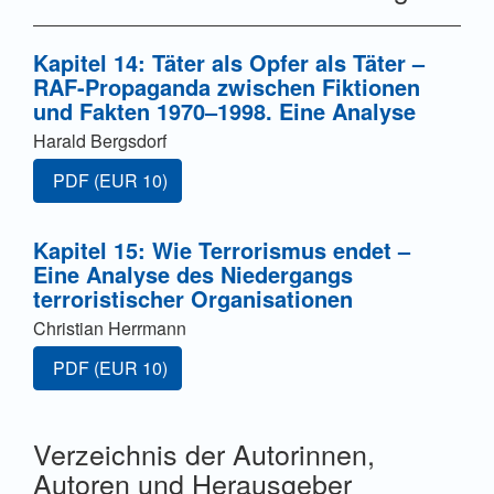
Kapitel 14: Täter als Opfer als Täter –
RAF-Propaganda zwischen Fiktionen
und Fakten 1970–1998. Eine Analyse
Harald Bergsdorf
Zugang für Abonnent/innen oder durch Zahlung einer G
PDF
(EUR 10)
Kapitel 15: Wie Terrorismus endet –
Eine Analyse des Niedergangs
terroristischer Organisationen
Christian Herrmann
Zugang für Abonnent/innen oder durch Zahlung einer G
PDF
(EUR 10)
Verzeichnis der Autorinnen,
Autoren und Herausgeber