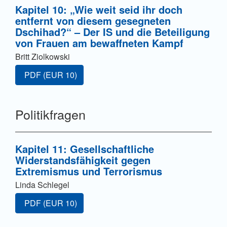
Kapitel 10: „Wie weit seid ihr doch
entfernt von diesem gesegneten
Dschihad?“ – Der IS und die Beteiligung
von Frauen am bewaffneten Kampf
Britt Ziolkowski
Zugang für Abonnent/innen oder durch Zahlung einer G
PDF
(EUR 10)
Politikfragen
Kapitel 11: Gesellschaftliche
Widerstandsfähigkeit gegen
Extremismus und Terrorismus
Linda Schlegel
Zugang für Abonnent/innen oder durch Zahlung einer G
PDF
(EUR 10)