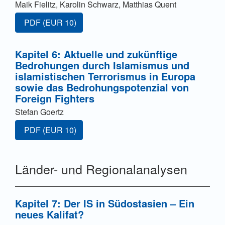
Maik Fielitz, Karolin Schwarz, Matthias Quent
Zugang für Abonnent/innen oder durch Zahlung einer G
PDF
(EUR 10)
Kapitel 6: Aktuelle und zukünftige
Bedrohungen durch Islamismus und
islamistischen Terrorismus in Europa
sowie das Bedrohungspotenzial von
Foreign Fighters
Stefan Goertz
Zugang für Abonnent/innen oder durch Zahlung einer G
PDF
(EUR 10)
Länder- und Regionalanalysen
Kapitel 7: Der IS in Südostasien – Ein
neues Kalifat?