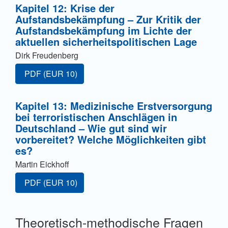
Kapitel 12: Krise der
Aufstandsbekämpfung – Zur Kritik der
Aufstandsbekämpfung im Lichte der
aktuellen sicherheitspolitischen Lage
Dirk Freudenberg
Zugang für Abonnent/innen oder durch Zahlung einer G
PDF
(EUR 10)
Kapitel 13: Medizinische Erstversorgung
bei terroristischen Anschlägen in
Deutschland – Wie gut sind wir
vorbereitet? Welche Möglichkeiten gibt
es?
Martin Eickhoff
Zugang für Abonnent/innen oder durch Zahlung einer G
PDF
(EUR 10)
Theoretisch-methodische Fragen