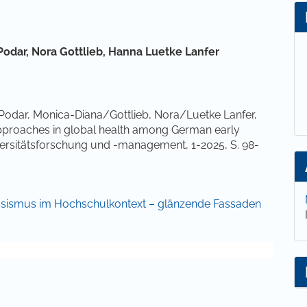
 Zahlung einer Gebühr
lt
Podar,
Nora Gottlieb,
Hanna Luetke Lanfer
Podar, Monica-Diana/Gottlieb, Nora/Luetke Lanfer,
pproaches in global health among German early
iversitätsforschung und -management, 1-2025, S. 98-
 Rassismus im Hochschulkontext – glänzende Fassaden
gro, Cristian/Guinto, Renzo R./Jumbam, Desmond