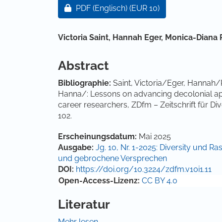
Artikel-Sidebar
Zugang für Abonnent/innen oder durch
PDF (Englisch)
(EUR 10)
Hauptsächlicher Artikelinha
Victoria Saint,
Hannah Eger,
Monica-Diana 
Abstract
Bibliographie:
Saint, Victoria/Eger, Hannah/
Hanna/: Lessons on advancing decolonial a
career researchers, ZDfm – Zeitschrift für D
102.
Artikel-Details
Erscheinungsdatum:
Mai 2025
Ausgabe:
Jg. 10, Nr. 1-2025: Diversity und
und gebrochene Versprechen
DOI:
https://doi.org/10.3224/zdfm.v10i1.11
Open-Access-Lizenz:
CC BY 4.0
Literatur
Abimbola, Seye/Asthana, Sumegha/Montene
Mehr lesen