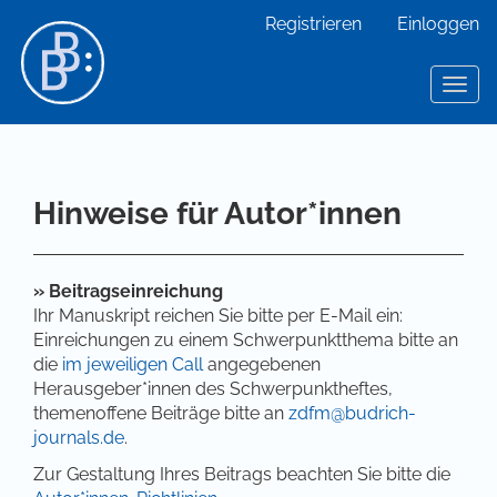
Hauptnavigation
Registrieren
Einloggen
Hauptinhalt
Sidebar
Toggl
Hinweise für Autor*innen
»
Beitragseinreichung
Ihr Manuskript reichen Sie bitte per E-Mail ein:
Einreichungen zu einem Schwerpunktthema bitte an
die
im jeweiligen Call
angegebenen
Herausgeber*innen des Schwerpunktheftes,
themenoffene Beiträge bitte an
zdfm@budrich-
journals.de
.
Zur Gestaltung Ihres Beitrags beachten Sie bitte die