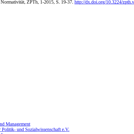
d Normativität, ZPTh, 1-2015, S. 19-37.
http://dx.doi.org/10.3224/zpth
t und Management
olitik- und Sozialwissenschaft e.V.