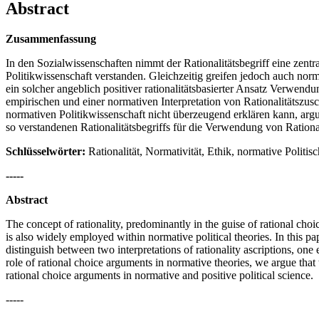
Abstract
Zusammenfassung
In den Sozialwissenschaften nimmt der Rationalitätsbegriff eine zentra
Politikwissenschaft verstanden. Gleichzeitig greifen jedoch auch nor
ein solcher angeblich positiver rationalitätsbasierter Ansatz Verwen
empirischen und einer normativen Interpretation von Rationalitätszusc
normativen Politikwissenschaft nicht überzeugend erklären kann, argu
so verstandenen Rationalitätsbegriffs für die Verwendung von Ration
Schlüsselwörter:
Rationalität, Normativität, Ethik, normative Politisc
-----
Abstract
The concept of rationality, predominantly in the guise of rational choice
is also widely employed within normative political theories. In this pa
distinguish between two interpretations of rationality ascriptions, one
role of rational choice arguments in normative theories, we argue that
rational choice arguments in normative and positive political science.
-----