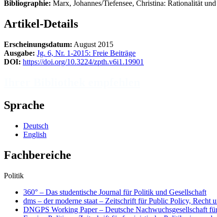
Bibliographie:
Marx, Johannes/Tiefensee, Christina: Rationalität un
Artikel-Details
Erscheinungsdatum:
August 2015
Ausgabe:
Jg. 6, Nr. 1-2015: Freie Beiträge
DOI:
https://doi.org/10.3224/zpth.v6i1.19901
Ihrer Bibliothek empfehlen
Sprache
Deutsch
English
Fachbereiche
Politik
360° – Das studentische Journal für Politik und Gesellschaft
dms – der moderne staat – Zeitschrift für Public Policy, Rech
DNGPS Working Paper – Deutsche Nachwuchsgesellschaft für P