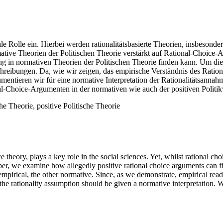
le Rolle ein. Hierbei werden rationalitätsbasierte Theorien, insbesonder
mative Theorien der Politischen Theorie verstärkt auf Rational-Choice-
dung in normativen Theorien der Politischen Theorie finden kann. Um di
hreibungen. Da, wie wir zeigen, das empirische Verständnis des Rationa
mentieren wir für eine normative Interpretation der Rationalitätsanna
al-Choice-Argumenten in der normativen wie auch der positiven Politik
he Theorie, positive Politische Theorie
 theory, plays a key role in the social sciences. Yet, whilst rational choi
per, we examine how allegedly positive rational choice arguments can fin
 empirical, the other normative. Since, as we demonstrate, empirical rea
 the rationality assumption should be given a normative interpretation. W