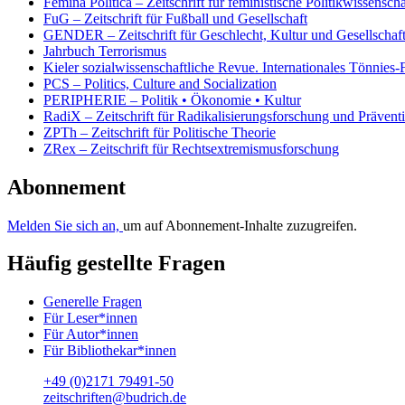
Femina Politica – Zeitschrift für feministische Politikwissenscha
FuG – Zeitschrift für Fußball und Gesellschaft
GENDER – Zeitschrift für Geschlecht, Kultur und Gesellschaf
Jahrbuch Terrorismus
Kieler sozialwissenschaftliche Revue. Internationales Tönnies
PCS – Politics, Culture and Socialization
PERIPHERIE – Politik • Ökonomie • Kultur
RadiX – Zeitschrift für Radikalisierungsforschung und Prävent
ZPTh – Zeitschrift für Politische Theorie
ZRex – Zeitschrift für Rechtsextremismusforschung
Abonnement
Melden Sie sich an,
um auf Abonnement-Inhalte zuzugreifen.
Häufig gestellte Fragen
Generelle Fragen
Für Leser*innen
Für Autor*innen
Für Bibliothekar*innen
+49 (0)2171 79491-50
zeitschriften@budrich.de