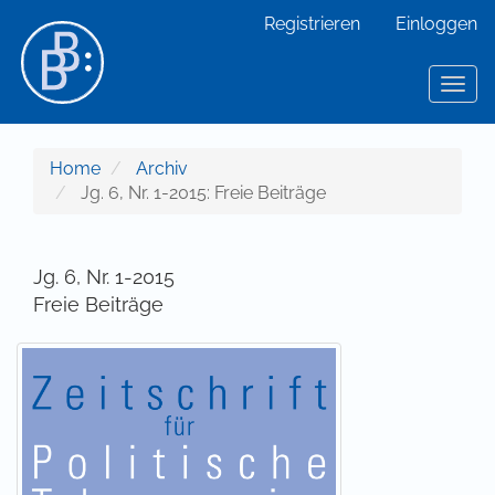
Hauptnavigation
Registrieren
Einloggen
Hauptinhalt
Sidebar
Toggl
Home
Archiv
Jg. 6, Nr. 1-2015: Freie Beiträge
Jg. 6, Nr. 1-2015
Freie Beiträge