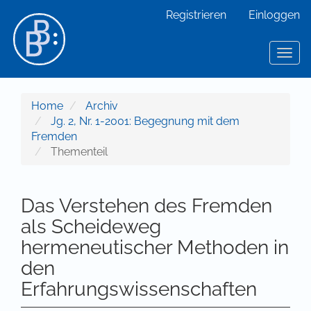
Hauptnavigation
Registrieren
Einloggen
Hauptinhalt
Sidebar
Toggl
Home
Archiv
Jg. 2, Nr. 1-2001: Begegnung mit dem
Fremden
Thementeil
Das Verstehen des Fremden
als Scheideweg
hermeneutischer Methoden in
den
Erfahrungswissenschaften