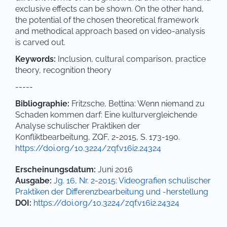
exclusive effects can be shown. On the other hand,
the potential of the chosen theoretical framework
and methodical approach based on video-analysis
is carved out.
Keywords:
Inclusion, cultural comparison, practice
theory, recognition theory
-----
Bibliographie:
Fritzsche, Bettina: Wenn niemand zu
Schaden kommen darf: Eine kulturvergleichende
Analyse schulischer Praktiken der
Konfliktbearbeitung, ZQF, 2-2015, S. 173-190.
https://doi.org/10.3224/zqf.v16i2.24324
Artikel-Details
Erscheinungsdatum:
Juni 2016
Ausgabe:
Jg. 16, Nr. 2-2015: Videografien schulischer
Praktiken der Differenzbearbeitung und -herstellung
DOI:
https://doi.org/10.3224/zqf.v16i2.24324