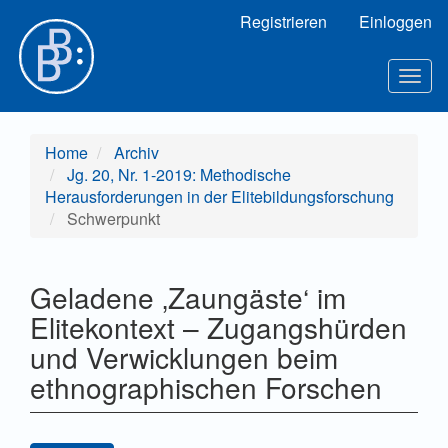
Hauptnavigation
Registrieren
Einloggen
Hauptinhalt
Sidebar
Toggl
Home
Archiv
Jg. 20, Nr. 1-2019: Methodische
Herausforderungen in der Elitebildungsforschung
Schwerpunkt
Geladene ‚Zaungäste‘ im
Elitekontext – Zugangshürden
und Verwicklungen beim
ethnographischen Forschen
Artikel-Sidebar