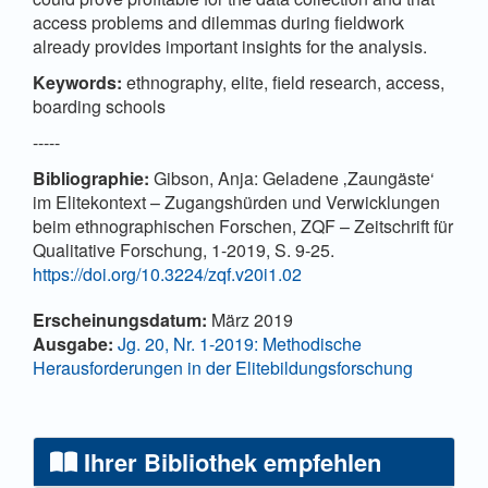
access problems and dilemmas during fieldwork
already provides important insights for the analysis.
Keywords:
ethnography, elite, field research, access,
boarding schools
-----
Bibliographie:
Gibson, Anja: Geladene ‚Zaungäste‘
im Elitekontext – Zugangshürden und Verwicklungen
beim ethnographischen Forschen, ZQF – Zeitschrift für
Qualitative Forschung, 1-2019, S. 9-25.
https://doi.org/10.3224/zqf.v20i1.02
Artikel-Details
Erscheinungsdatum:
März 2019
Ausgabe:
Jg. 20, Nr. 1-2019: Methodische
Herausforderungen in der Elitebildungsforschung
Ihrer Bibliothek empfehlen