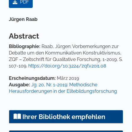
PDF
Hauptsächlicher Artikelinhalt
Jürgen Raab
Abstract
Bibliographie:
Raab, Jürgen: Vorbemerkungen zur
Debatte um den Kommunikativen Konstruktivismus,
ZQF – Zeitschrift für Qualitative Forschung, 1-2019, S.
107-109.
https://doi.org/10.3224/zqf.v20i1.08
Artikel-Details
Erscheinungsdatum:
März 2019
Ausgabe:
Jg. 20, Nr. 1-2019: Methodische
Herausforderungen in der Elitebildungsforschung
Ihrer Bibliothek empfehlen