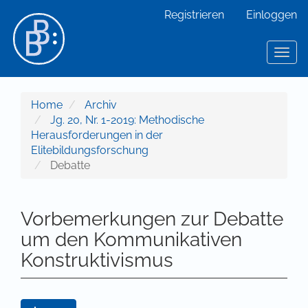
Hauptnavigation
Registrieren
Einloggen
Hauptinhalt
Sidebar
Toggl
Home
Archiv
Jg. 20, Nr. 1-2019: Methodische
Herausforderungen in der
Elitebildungsforschung
Debatte
Vorbemerkungen zur Debatte
um den Kommunikativen
Konstruktivismus
Artikel-Sidebar