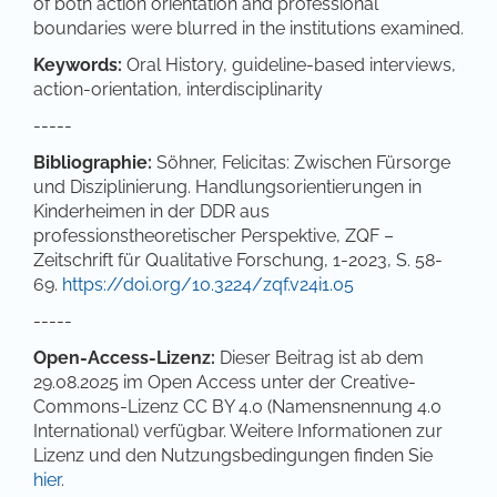
of both action orientation and professional
boundaries were blurred in the institutions examined.
Keywords:
Oral History, guideline-based interviews,
action-orientation, interdisciplinarity
-----
Bibliographie:
Söhner, Felicitas: Zwischen Fürsorge
und Disziplinierung. Handlungsorientierungen in
Kinderheimen in der DDR aus
professionstheoretischer Perspektive, ZQF –
Zeitschrift für Qualitative Forschung, 1-2023, S. 58-
69.
https://doi.org/10.3224/zqf.v24i1.05
-----
Open-Access-Lizenz:
Dieser Beitrag ist ab dem
29.08.2025 im Open Access unter der Creative-
Commons-Lizenz CC BY 4.0 (Namensnennung 4.0
International) verfügbar. Weitere Informationen zur
Lizenz und den Nutzungsbedingungen finden Sie
hier
.