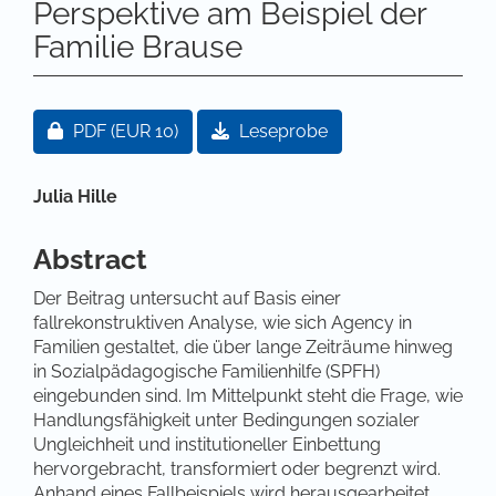
Perspektive am Beispiel der
Familie Brause
Artikel-Sidebar
Zugang für Abonnent/innen oder durch Zahlung ei
PDF
(EUR 10)
Leseprobe
Hauptsächlicher Artikelinhalt
Julia Hille
Abstract
Der Beitrag untersucht auf Basis einer
fallrekonstruktiven Analyse, wie sich Agency in
Familien gestaltet, die über lange Zeiträume hinweg
in Sozialpädagogische Familienhilfe (SPFH)
eingebunden sind. Im Mittelpunkt steht die Frage, wie
Handlungsfähigkeit unter Bedingungen sozialer
Ungleichheit und institutioneller Einbettung
hervorgebracht, transformiert oder begrenzt wird.
Anhand eines Fallbeispiels wird herausgearbeitet,