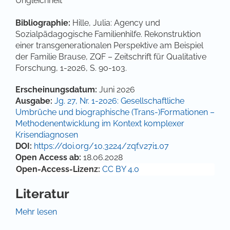
Ungleichheit
Bibliographie:
Hille, Julia: Agency und
Sozialpädagogische Familienhilfe. Rekonstruktion
einer transgenerationalen Perspektive am Beispiel
der Familie Brause, ZQF – Zeitschrift für Qualitative
Forschung, 1-2026, S. 90-103.
Artikel-Details
Erscheinungsdatum:
Juni 2026
Ausgabe:
Jg. 27, Nr. 1-2026: Gesellschaftliche
Umbrüche und biographische (Trans-)Formationen –
Methodenentwicklung im Kontext komplexer
Krisendiagnosen
DOI:
https://doi.org/10.3224/zqf.v27i1.07
Open Access ab:
18.06.2028
Open-Access-Lizenz:
CC BY 4.0
Literatur
Arbeitsstelle Kinder- und Jugendhilfestatistik
Mehr lesen
(AKJStat) (2022): Sozialpädagogische Familienhilfe