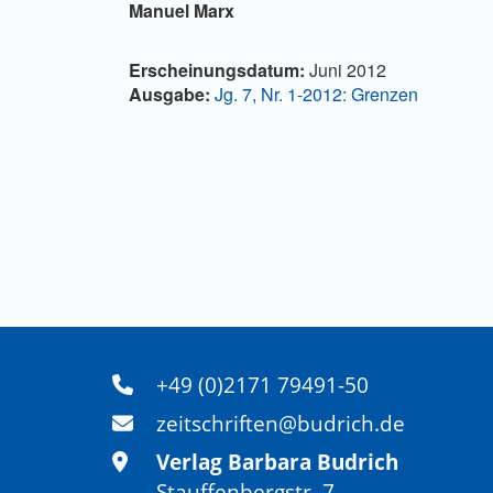
Hauptsächlicher Artikelinha
Manuel Marx
Artikel-Details
Erscheinungsdatum:
Juni 2012
Ausgabe:
Jg. 7, Nr. 1-2012: Grenzen
+49 (0)2171 79491-50
zeitschriften@budrich.de
Verlag Barbara Budrich
Stauffenbergstr. 7