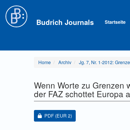
Hauptnavigation
Hauptinhalt
Sidebar
Budrich Journals
Startseite
Home
Archiv
Jg. 7, Nr. 1-2012: Grenz
Wenn Worte zu Grenzen we
der FAZ schottet Europa 
Artikel-Sidebar
Zugang für Abonnent/innen oder durch Z
PDF
(EUR 2)