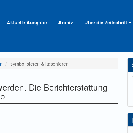
Aktuelle Ausgabe
Archiv
Über die Zeitschrift
en
symbolisieren & kaschieren
rden. Die Berichterstattung
ab
ahlung einer Gebühr