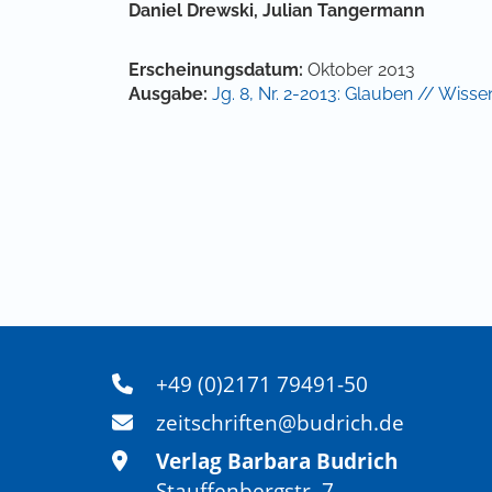
Hauptsächlicher Artikelinha
Daniel Drewski,
Julian Tangermann
Artikel-Details
Erscheinungsdatum:
Oktober 2013
Ausgabe:
Jg. 8, Nr. 2-2013: Glauben // Wisse
+49 (0)2171 79491-50
zeitschriften@budrich.de
Verlag Barbara Budrich
Stauffenbergstr. 7