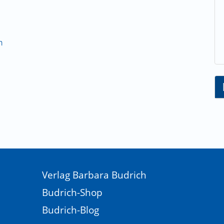
lt
n
Verlag Barbara Budrich
Budrich-Shop
Budrich-Blog