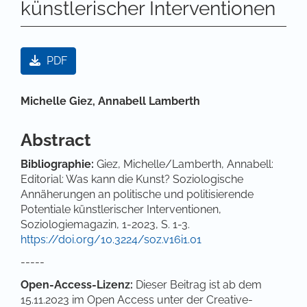
künstlerischer Interventionen
Artikel-Sidebar
PDF
Hauptsächlicher Artikelinhalt
Michelle Giez,
Annabell Lamberth
Abstract
Bibliographie
:
Giez, Michelle/Lamberth, Annabell:
Editorial: Was kann die Kunst? Soziologische
Annäherungen an politische und politisierende
Potentiale künstlerischer Interventionen,
Soziologiemagazin, 1-2023, S. 1-3.
https://doi.org/10.3224/soz.v16i1.01
-----
Open-Access-Lizenz:
Dieser Beitrag ist ab dem
15.11.2023 im Open Access unter der Creative-