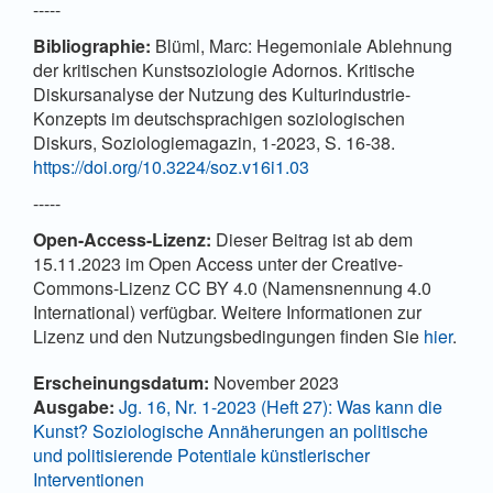
-----
Bibliographie
:
Blüml, Marc: Hegemoniale Ablehnung
der kritischen Kunstsoziologie Adornos. Kritische
Diskursanalyse der Nutzung des Kulturindustrie-
Konzepts im deutschsprachigen soziologischen
Diskurs, Soziologiemagazin, 1-2023, S. 16-38.
https://doi.org/10.3224/soz.v16i1.03
-----
Open-Access-Lizenz:
Dieser Beitrag ist ab dem
15.11.2023 im Open Access unter der Creative-
Commons-Lizenz CC BY 4.0 (Namensnennung 4.0
International) verfügbar. Weitere Informationen zur
Lizenz und den Nutzungsbedingungen finden Sie
hier
.
Artikel-Details
Erscheinungsdatum:
November 2023
Ausgabe:
Jg. 16, Nr. 1-2023 (Heft 27): Was kann die
Kunst? Soziologische Annäherungen an politische
und politisierende Potentiale künstlerischer
Interventionen