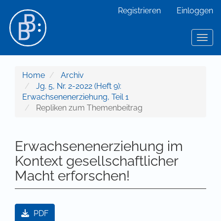
Hauptnavigation
Registrieren
Einloggen
Hauptinhalt
Sidebar
Toggl
Home
Archiv
Jg. 5, Nr. 2-2022 (Heft 9):
Erwachsenenerziehung, Teil 1
Repliken zum Themenbeitrag
Erwachsenenerziehung im
Kontext gesellschaftlicher
Macht erforschen!
Artikel-Sidebar
PDF