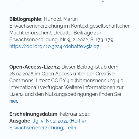
-----
Bibliographie:
Hunold, Martin:
Erwachsenenerziehung im Kontext gesellschaftlicher
Macht erforschen!, Debatte. Beiträge zur
Erwachsenenbildung, Nr. 9, 2-2022, S. 173-179.
https://doi.org/10.3224/debatte.v5i2.07
-----
Open-Access-Lizenz:
Dieser Beitrag ist ab dem
26.02.2026 im Open Access unter der Creative-
Commons-Lizenz CC BY 4.0 (Namensnennung 4.0
International) verfügbar. Weitere Informationen zur
Lizenz und den Nutzungsbedingungen finden Sie
hier
.
Artikel-Details
Erscheinungsdatum:
Februar 2024
Ausgabe:
Jg. 5, Nr. 2-2022 (Heft 9):
Erwachsenenerziehung, Teil 1