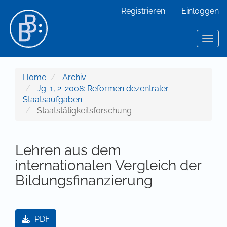
Hauptnavigation
Registrieren
Einloggen
Hauptinhalt
Sidebar
Toggl
Home
Archiv
Jg. 1, 2-2008: Reformen dezentraler
Staatsaufgaben
Staatstätigkeitsforschung
Lehren aus dem
internationalen Vergleich der
Bildungsfinanzierung
Artikel-Sidebar
PDF