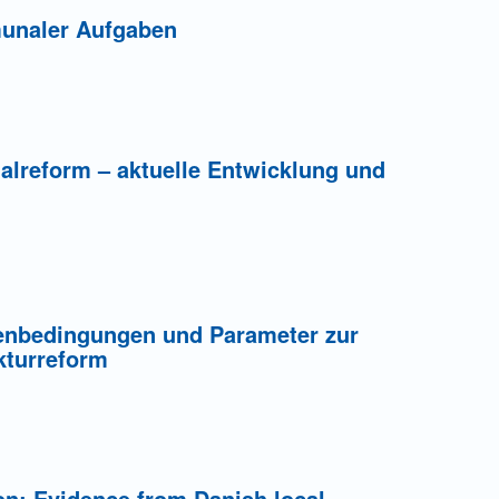
munaler Aufgaben
lreform – aktuelle Entwicklung und
enbedingungen und Parameter zur
kturreform
ion: Evidence from Danish local