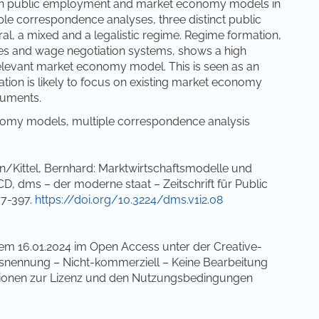
ween public employment and market economy models in
ple correspondence analyses, three distinct public
al, a mixed and a legalistic regime. Regime formation,
ses and wage negotiation systems, shows a high
relevant market economy model. This is seen as an
ion is likely to focus on existing market economy
ruments.
omy models, multiple correspondence analysis
n/Kittel, Bernhard: Marktwirtschaftsmodelle und
D, dms – der moderne staat – Zeitschrift für Public
77-397.
https://doi.org/10.3224/dms.v1i2.08
dem 16.01.2024 im Open Access unter der Creative-
ennung – Nicht-kommerziell – Keine Bearbeitung
ationen zur Lizenz und den Nutzungsbedingungen