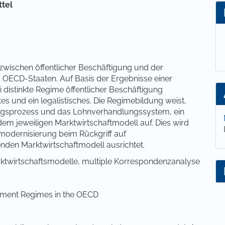
lt
ttel
wischen öffentlicher Beschäftigung und der
 OECD-Staaten. Auf Basis der Ergebnisse einer
distinkte Regime öffentlicher Beschäftigung
htes und ein legalistisches. Die Regimebildung weist,
ungsprozess und das Lohnverhandlungssystem, ein
dem jeweiligen Marktwirtschaftmodell auf. Dies wird
smodernisierung beim Rückgriff auf
enden Marktwirtschaftmodell ausrichtet.
rktwirtschaftsmodelle, multiple Korrespondenzanalyse
ment Regimes in the OECD