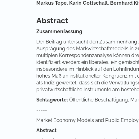
Hauptsächlicher Artikelinha
Markus Tepe,
Karin Gottschall,
Bernhard Ki
Abstract
Zusammenfassung
Der Beitrag untersucht den Zusammenhang z
Ausprägung des Markwirtschaftmodells in 21
multiplen Korrespondenzanalyse können drei 
identifiziert werden; ein liberales, ein gemisc
insbesondere im Hinblick auf den Lohnfind
hohes Maß an institutioneller Kongruenz mit 
als Indiz gewertet, dass sich die Verwaltung
privatwirtschaftliche Instrumente am besteh
Schlagworte:
Öffentliche Beschäftigung, Ma
-----
Market Economy Models and Public Employ
Abstract