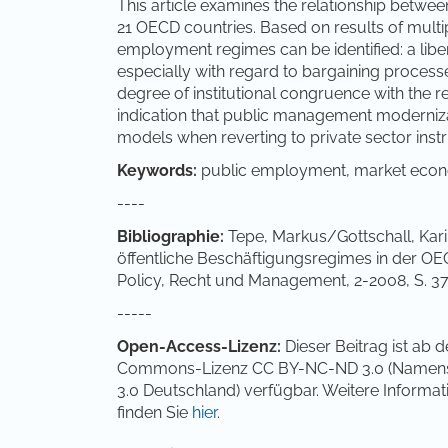
This article examines the relationship bet
21 OECD countries. Based on results of multi
employment regimes can be identified: a liber
especially with regard to bargaining proces
degree of institutional congruence with the 
indication that public management modernizat
models when reverting to private sector inst
Keywords:
public employment, market econ
----
Bibliographie:
Tepe, Markus/Gottschall, Kari
öffentliche Beschäftigungsregimes in der OEC
Policy, Recht und Management, 2-2008, S. 3
-----
Open-Access-Lizenz:
Dieser Beitrag ist ab 
Commons-Lizenz CC BY-NC-ND 3.0 (Namensn
3.0 Deutschland) verfügbar. Weitere Inform
finden Sie
hier
.