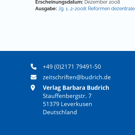
Artikel-Details
Erscheinungsdatum:
Dezember 2008
Ausgabe:
Jg. 1, 2-2008: Reformen dezentral
+49 (0)2171 79491-50
zeitschriften@budrich.de
Verlag Barbara Budrich
Stauffenbergstr. 7
51379 Leverkusen
Deutschland