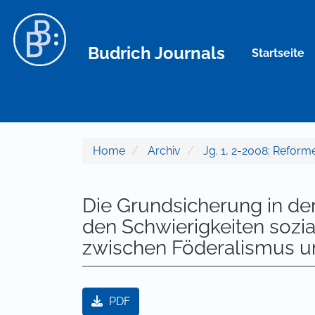
Hauptnavigation
Hauptinhalt
Sidebar
Budrich Journals
Startseite
Home
Archiv
Jg. 1, 2-2008: Refor
Die Grundsicherung in der
den Schwierigkeiten sozial
zwischen Föderalismus un
Artikel-Sidebar
PDF