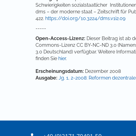
Schwierigkeiten sozialstaatlicher Institutio
dms – der moderne staat – Zeitschrift für Pu
422.
https://doi.org/10.3224/dms.v1i2.09
-----
Open-Access-Lizenz:
Dieser Beitrag ist ab 
Commons-Lizenz CC BY-NC-ND 3.0 (Namensn
3.0 Deutschland) verfügbar. Weitere Inform
finden Sie
hier
.
Artikel-Details
Erscheinungsdatum:
Dezember 2008
Ausgabe:
Jg. 1, 2-2008: Reformen dezentral