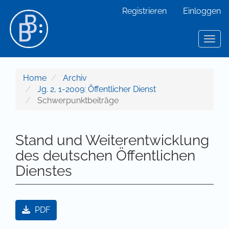
Hauptnavigation
Registrieren
Einloggen
Hauptinhalt
Sidebar
Toggl
Home
Archiv
Jg. 2, 1-2009: Öffentlicher Dienst
Schwerpunktbeiträge
Stand und Weiterentwicklung
des deutschen Öffentlichen
Dienstes
Artikel-Sidebar
PDF