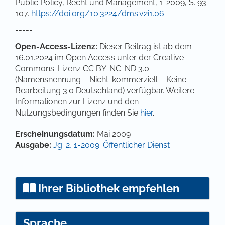
Public Policy, Recht und Management, 1-2009, S. 93-
107.
https://doi.org/10.3224/dms.v2i1.06
-----
Open-Access-Lizenz:
Dieser Beitrag ist ab dem
16.01.2024 im Open Access unter der Creative-
Commons-Lizenz CC BY-NC-ND 3.0
(Namensnennung – Nicht-kommerziell – Keine
Bearbeitung 3.0 Deutschland) verfügbar. Weitere
Informationen zur Lizenz und den
Nutzungsbedingungen finden Sie
hier
.
Artikel-Details
Erscheinungsdatum:
Mai 2009
Ausgabe:
Jg. 2, 1-2009: Öffentlicher Dienst
Ihrer Bibliothek empfehlen
Sprache