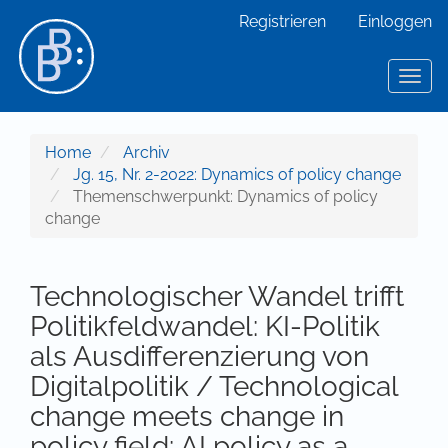
Hauptnavigation
Registrieren
Einloggen
Hauptinhalt
Sidebar
Toggl
Home
Archiv
Jg. 15, Nr. 2-2022: Dynamics of policy change
Themenschwerpunkt: Dynamics of policy
change
Technologischer Wandel trifft
Politikfeldwandel: KI-Politik
als Ausdifferenzierung von
Digitalpolitik / Technological
change meets change in
policy field: AI policy as a