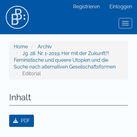
Hauptnavigation
Registrieren
Einloggen
Hauptinhalt
Sidebar
Toggl
Home
Archiv
Jg. 28, Nr. 1-2019: Her mit der Zukunft?!
Feministische und queere Utopien und die
Suche nach alternativen Gesellschaftsformen
Editorial
Inhalt
Artikel-Sidebar
PDF