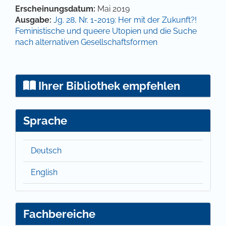
Hauptsächlicher Artikelinhalt
Artikel-Details
Erscheinungsdatum:
Mai 2019
Ausgabe:
Jg. 28, Nr. 1-2019: Her mit der Zukunft?!
Feministische und queere Utopien und die Suche
nach alternativen Gesellschaftsformen
Ihrer Bibliothek empfehlen
Sprache
Deutsch
English
Fachbereiche