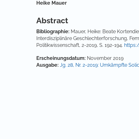
Hauptsächlicher Artikelinha
Heike Mauer
Abstract
Bibliographie:
Mauer, Heike: Beate Kortendiek
Interdisziplinäre Geschlechterforschung, Femin
Politikwissenschaft, 2-2019, S. 192-194.
https:
Artikel-Details
Erscheinungsdatum:
November 2019
Ausgabe:
Jg. 28, Nr. 2-2019: Umkämpfte Solid