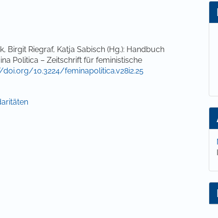
lt
, Birgit Riegraf, Katja Sabisch (Hg.): Handbuch
a Politica – Zeitschrift für feministische
//doi.org/10.3224/feminapolitica.v28i2.25
aritäten